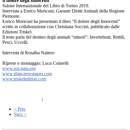
Il dolore degli Innocenti
Salone Internazionale del Libro di Torino 2019.
Intervista a Enrico Moriconi, Garante Diritti Animali della Regione
Piemonte.
Enrico Moriconi ha presentato il libro “Il dolore degli Innocenti”
scritto in collaborazione con Christiana Soccini, pubblicato dalle
Edizioni Triskel.
Il testo parla del destino degli animali “minori”: Invertebrati, Rettili,
Pesci, Uccelli.
Intervista di Rosalba Nattero
Riprese e montaggio: Luca Colarelli
www.sos-gaia.org
www.shan-newspaper.com
www.triskeledition.com
|
< Prec
Succ >