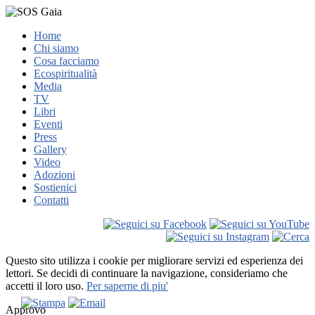
Home
Chi siamo
Cosa facciamo
Ecospiritualità
Media
TV
Libri
Eventi
Press
Gallery
Video
Adozioni
Sostienici
Contatti
Questo sito utilizza i cookie per migliorare servizi ed esperienza dei
lettori. Se decidi di continuare la navigazione, consideriamo che
accetti il loro uso.
Per saperne di piu'
Approvo