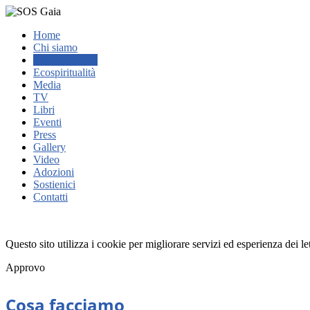
Home
Chi siamo
Cosa facciamo
Ecospiritualità
Media
TV
Libri
Eventi
Press
Gallery
Video
Adozioni
Sostienici
Contatti
Questo sito utilizza i cookie per migliorare servizi ed esperienza dei l
Approvo
Cosa facciamo