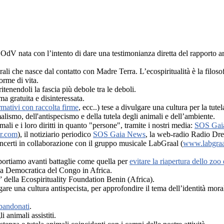
OdV nata con l’intento di dare una testimonianza diretta del rapporto ar
turali che nasce dal contatto con Madre Terra. L’ecospiritualità è la filo
forme di vita.
itenendoli la fascia più debole tra le deboli.
a gratuita e disinteressata.
rmativi con raccolta firme
, ecc..) tese a divulgare una cultura per la tut
lismo, dell'antispecismo e della tutela degli animali e dell’ambiente.
ali e i loro diritti in quanto "persone", tramite i nostri media:
SOS Gaia
r.com
), il notiziario periodico
SOS Gaia News
, la web-radio Radio Dr
oncerti in collaborazione con il gruppo musicale LabGraal (
www.labgraa
portiamo avanti battaglie come quella per
evitare la riapertura dello zoo
ca Democratica del Congo in Africa.
” della Ecospirituality Foundation Benin (Africa).
are una cultura antispecista, per approfondire il tema dell’identità moral
bbandonati
.
animali assistiti.