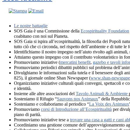
Le nostre battaglie
SOS Gaia è una Commissione della
Ecospirituality Foundation
coabitano con noi sul Pianeta.
SOS Gaia si ispira all’ecospiritualità, la filosofia dei Popoli na
tutto ciò che ci circonda, nel rispetto dell’ambiente e di tutte le 
Identifichiamo il nostro impegno nell’aiuto rivolto agli animali, r
Attuiamo questo impegno con il contributo volontaristico in form
Promuoviamo iniziative (
mercatini benefit
,
gazebo e tavoli info
Promuoviamo periodici dibattiti pubblici sul problema dell’anima
Divulghiamo le informazioni sulla tutela e il benessere degli anim
825), il giornale online Shan Newspaper (
www.shan-newspape
Organizziamo iniziative culturali quali convegni, spettacoli e c
e identità.
Insieme alle altre associazioni del
Tavolo Animali & Ambiente
Sosteniamo il Rifugio “
Sauvons nos Animaux
” della Repubbli
Sosteniamo e collaboriamo al periodico “
La Voix des Animaux
Promuoviamo
corsi di Introduzione all’Ecospiritualità
per divulg
piano di parità.
Promuoviamo iniziative tese a
trovare una casa a gatti e cani a
Coordiniamo una gestione comune dell’approvvigionamento agli 