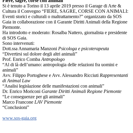
Fiere, sagre, corse con animali
Si è tenuto a Torino il 13 aprile 2019 presso il Garage di Arte &
Cultura il Convegno “FIERE, SAGRE, CORSE CON ANIMALI:
Eventi storici e culturali o maltrattamento?” organizzato da SOS
Gaia in collaborazione con il Garante Diritti Animali della Regione
Piemonte.
Ha introdotto e moderato: Rosalba Nattero, giornalista e presidente
di SOS Gaia.
Sono intervenuti:
Dott.ssa Annamaria Manzoni
Psicologa e psicoterapeuta
“Divertirsi sul dolore degli altri animali”
Prof. Enrico Comba
Antropologo
“Al di là dell’umano: antropologia delle relazioni fra uomini e
animali”
Avv. Filippo Portoghese e Avv. Alessandro Ricciuti
Rappresentanti
di Animal Law
“Analisi legislazione delle manifestazioni con animali”
Dr. Enrico Moriconi
Garante Diritti Animali Regione Piemonte
“Le conseguenze per gli animali”
Marco Francone
LAV Piemonte
“Conclusioni”
www.sos-gaia.org