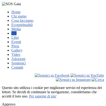
Home
Chi siamo
Cosa facciamo
Ecospiritualità
Media
TV
Libri
Eventi
Press
Gallery
Video
Adozioni
Sostienici
Contatti
Questo sito utilizza i cookie per migliorare servizi ed esperienza dei
lettori. Se decidi di continuare la navigazione, consideriamo che
accetti il loro uso.
Per saperne di piu'
Approvo