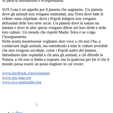
Si parla di animalismo e ecospiritualità.
SOS Gaia è un appello per il pianeta che sogniamo. Un pianeta
dove gli animali non vengano maltrattati, una Terra dove tutte le
culture siano rispettate, dove i Popoli indigeni non vengano
defraudati delle loro terre sacre. Un pianeta dove la natura sia
tutelata e dove le altre specie vengano difese nei loro diritti e nelle
loro culture. Un mondo che rispetti Madre Terra e ne colga
l’insegnamento.
Nella nostra trasmissione vogliamo dare voce a chi non l’ha, a
cominciare dagli animali, ma estendendo a tutte le culture invisibili
che non vengono ascoltate, come i Popoli nativi del pianeta.
Intendiamo dare ospitalità a chi ama gli animali, a chi difende la
Natura, a chi non si limita a sognare, ma fa qualcosa per far sì che il
mondo possa essere un posto migliore in cui vivere.
www.facebook.com/sosgaiatv
www.sos-gaia.org
www.eco-spirituality.org
|
< Prec