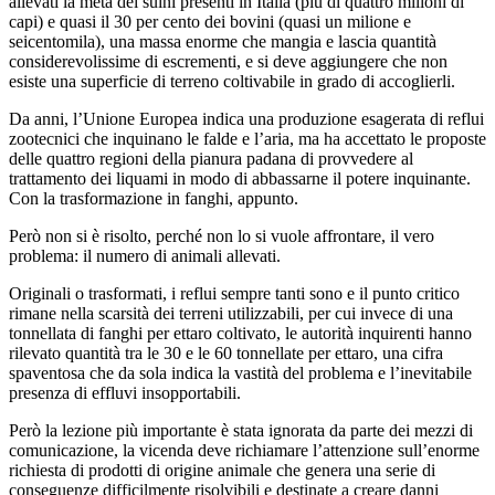
allevati la metà dei suini presenti in Italia (più di quattro milioni di
capi) e quasi il 30 per cento dei bovini (quasi un milione e
seicentomila), una massa enorme che mangia e lascia quantità
considerevolissime di escrementi, e si deve aggiungere che non
esiste una superficie di terreno coltivabile in grado di accoglierli.
Da anni, l’Unione Europea indica una produzione esagerata di reflui
zootecnici che inquinano le falde e l’aria, ma ha accettato le proposte
delle quattro regioni della pianura padana di provvedere al
trattamento dei liquami in modo di abbassarne il potere inquinante.
Con la trasformazione in fanghi, appunto.
Però non si è risolto, perché non lo si vuole affrontare, il vero
problema: il numero di animali allevati.
Originali o trasformati, i reflui sempre tanti sono e il punto critico
rimane nella scarsità dei terreni utilizzabili, per cui invece di una
tonnellata di fanghi per ettaro coltivato, le autorità inquirenti hanno
rilevato quantità tra le 30 e le 60 tonnellate per ettaro, una cifra
spaventosa che da sola indica la vastità del problema e l’inevitabile
presenza di effluvi insopportabili.
Però la lezione più importante è stata ignorata da parte dei mezzi di
comunicazione, la vicenda deve richiamare l’attenzione sull’enorme
richiesta di prodotti di origine animale che genera una serie di
conseguenze difficilmente risolvibili e destinate a creare danni