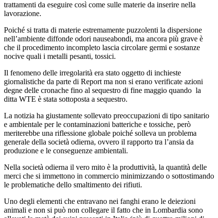
trattamenti da eseguire così come sulle materie da inserire nella
lavorazione.
Poiché si tratta di materie estremamente puzzolenti la dispersione
nell’ambiente diffonde odori nauseabondi, ma ancora più grave è
che il procedimento incompleto lascia circolare germi e sostanze
nocive quali i metalli pesanti, tossici.
Il fenomeno delle irregolarità era stato oggetto di inchieste
giornalistiche da parte di Report ma non si erano verificate azioni
degne delle cronache fino al sequestro di fine maggio quando la
ditta WTE è stata sottoposta a sequestro.
La notizia ha giustamente sollevato preoccupazioni di tipo sanitario
e ambientale per le contaminazioni batteriche e tossiche, però
meriterebbe una riflessione globale poiché solleva un problema
generale della società odierna, ovvero il rapporto tra l’ansia da
produzione e le conseguenze ambientali.
Nella società odierna il vero mito è la produttività, la quantità delle
merci che si immettono in commercio minimizzando o sottostimando
le problematiche dello smaltimento dei rifiuti.
Uno degli elementi che entravano nei fanghi erano le deiezioni
animali e non si può non collegare il fatto che in Lombardia sono