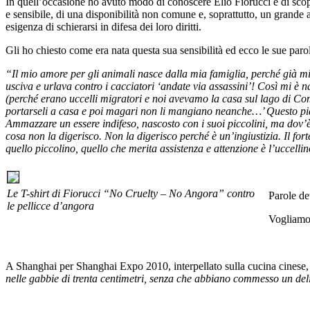
In quell’occasione ho avuto modo di conoscere Elio Fiorucci e di sco
e sensibile, di una disponibilità non comune e, soprattutto, un grande 
esigenza di schierarsi in difesa dei loro diritti.
Gli ho chiesto come era nata questa sua sensibilità ed ecco le sue paro
“Il mio amore per gli animali nasce dalla mia famiglia, perché già 
usciva e urlava contro i cacciatori ‘andate via assassini’! Così mi è n
(perché erano uccelli migratori e noi avevamo la casa sul lago di Como
portarseli a casa e poi magari non li mangiano neanche…’ Questo piace
Ammazzare un essere indifeso, nascosto con i suoi piccolini, ma dov’è l
cosa non la digerisco. Non la digerisco perché è un’ingiustizia.
Il for
quello piccolino, quello che merita assistenza e attenzione è l’uccelli
Le T-shirt di Fiorucci “No Cruelty – No Angora” contro
Parole de
le pellicce d’angora
Vogliamo 
A Shanghai per Shanghai Expo 2010, interpellato sulla cucina cinese,
nelle gabbie di trenta centimetri, senza che abbiano commesso un del