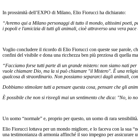
In prossimità dell’EXPO di Milano, Elio Fiorucci ha dichiarato:
“Avremo qui a Milano personaggi di tutto il mondo, altissimi poeti, p
i popoli e l'amicizia di tutti gli animali, cioè attraverso una vera pa
Voglio concludere il ricordo di Elio Fiorucci con queste sue parole, che
confini del visibile e dona una ricchezza ben più preziosa di quella mat
“Facciamo forse tutti parte di un grande mistero: non siamo nati per 
vuole chiamare Dio, ma la si può chiamare "il Mistero". È una religiosi
qualcosa di straordinario. Non possiamo separarci dagli animali, consi
Dobbiamo stimolare tutti a pensare questa cosa, pensare che gli animal
È possibile che non si risvegli mai un sentimento che dica: "No, io no
Un uomo “normale” e, proprio per questo, un uomo di rara sensibilità. 
Elio Fiorucci lottava per un mondo migliore, e lo faceva con la sua “n
una testimonianza di armonia affinché il suo impegno per assicurare u