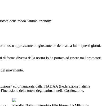
omotore della moda “animal friendly”
 commosso apprezzamento giustamente dedicate a lui in questi giorni,
ti di forma diversa dalla nostra lo ha portato ad essere tra i promotori
al del movimento.
stituzione” ed organizzata dalla FIADAA (Federazione Italiana
inclusione della tutela degli animali nella Costituzione.
Rosalba Nattero intervista Elio Fiorucci a Milano in