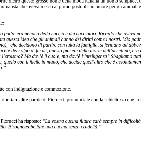
prire dietro questo grosso nome della moda italiana un uomo semplice, 
animalista che aveva messo al primo posto il suo amore per gli animali e
le:
mio padre era nemico della caccia e dei cacciatori. Ricordo che aveva
ata questa idea che gli animali hanno dei diritti come i nostri. Mio padr
), ‘che decidono di partire con tutta la famiglia, si fermano ad abbeve
re del colpo di fucile, questo piacere della morte dell’uccellino, era 
’eroismo? Ma dov’è il cuore, ma dov’è l’intelligenza? Sbagliamo tutti nell
te, quello con il fucile in mano, che uccide quell’altro che è assolutamen
no.”
tte con indignazione e commozione.
riportare altre parole di Fiorucci, pronunciate con la schiettezza che lo
 Fiorucci ha risposto:
“La vostra cucina futura sarà sempre in difficoltà 
itto. Bisognerebbe fare una cucina senza crudeltà.”