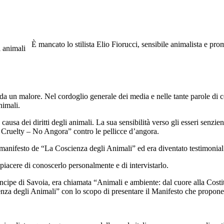
È mancato lo stilista Elio Fiorucci, sensibile animalista e pr
i animali
o da un malore. Nel cordoglio generale dei media e nelle tante parole di
nimali.
causa dei diritti degli animali. La sua sensibilità verso gli esseri senzien
 Cruelty – No Angora” contro le pellicce d’angora.
il manifesto de “La Coscienza degli Animali” ed era diventato testimoni
iacere di conoscerlo personalmente e di intervistarlo.
Principe di Savoia, era chiamata “Animali e ambiente: dal cuore alla Co
a degli Animali” con lo scopo di presentare il Manifesto che propone l’