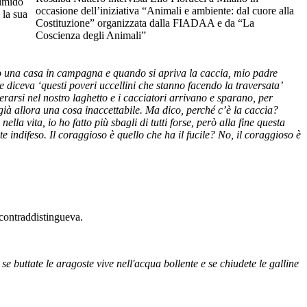
timido
occasione dell’iniziativa “Animali e ambiente: dal cuore alla
 la sua
Costituzione” organizzata dalla FIADAA e da “La
Coscienza degli Animali”
mo una casa in campagna e quando si apriva la caccia, mio padre
e diceva ‘questi poveri uccellini che stanno facendo la traversata’
rarsi nel nostro laghetto e i cacciatori arrivano e sparano, per
già allora una cosa inaccettabile. Ma dico, perché c’è la caccia?
a vita, io ho fatto più sbagli di tutti forse, però alla fine questa
te indifeso. Il coraggioso è quello che ha il fucile? No, il coraggioso è
 contraddistingueva.
se buttate le aragoste vive nell'acqua bollente e se chiudete le galline