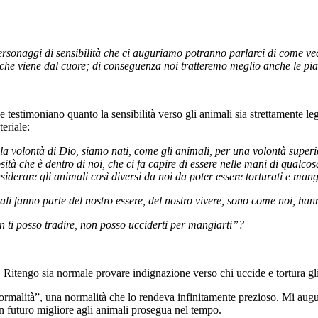
ersonaggi di sensibilità che ci auguriamo potranno parlarci di come vedo
ce che viene dal cuore; di conseguenza noi tratteremo meglio anche le pi
 testimoniano quanto la sensibilità verso gli animali sia strettamente lega
eriale:
la volontà di Dio, siamo nati, come gli animali, per una volontà superi
tà che è dentro di noi, che ci fa capire di essere nelle mani di qualcosa
derare gli animali così diversi da noi da poter essere torturati e mangi
i fanno parte del nostro essere, del nostro vivere, sono come noi, hanno 
n ti posso tradire, non posso ucciderti per mangiarti”?
Ritengo sia normale provare indignazione verso chi uccide e tortura gli 
ormalità”, una normalità che lo rendeva infinitamente prezioso. Mi auguro
n futuro migliore agli animali prosegua nel tempo.