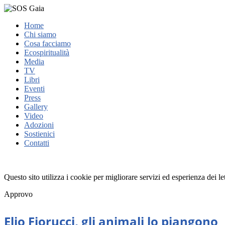
Home
Chi siamo
Cosa facciamo
Ecospiritualità
Media
TV
Libri
Eventi
Press
Gallery
Video
Adozioni
Sostienici
Contatti
Questo sito utilizza i cookie per migliorare servizi ed esperienza dei l
Approvo
Elio Fiorucci, gli animali lo piangono