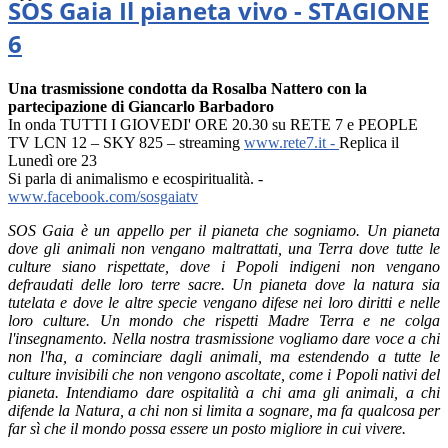
SOS Gaia Il pianeta vivo - STAGIONE
6
Una trasmissione condotta da Rosalba Nattero con la
partecipazione di Giancarlo Barbadoro
In onda TUTTI I GIOVEDI' ORE 20.30 su RETE 7 e PEOPLE
TV LCN 12 – SKY 825 – streaming
www.rete7.it -
Replica il
Lunedì ore 23
Si parla di animalismo e ecospiritualità. -
www.facebook.com/sosgaiatv
SOS Gaia è un appello per il pianeta che sogniamo. Un pianeta
dove gli animali non vengano maltrattati, una Terra dove tutte le
culture siano rispettate, dove i Popoli indigeni non vengano
defraudati delle loro terre sacre. Un pianeta dove la natura sia
tutelata e dove le altre specie vengano difese nei loro diritti e nelle
loro culture. Un mondo che rispetti Madre Terra e ne colga
l'insegnamento. Nella nostra trasmissione vogliamo dare voce a chi
non l'ha, a cominciare dagli animali, ma estendendo a tutte le
culture invisibili che non vengono ascoltate, come i Popoli nativi del
pianeta. Intendiamo dare ospitalità a chi ama gli animali, a chi
difende la Natura, a chi non si limita a sognare, ma fa qualcosa per
far sì che il mondo possa essere un posto migliore in cui vivere.