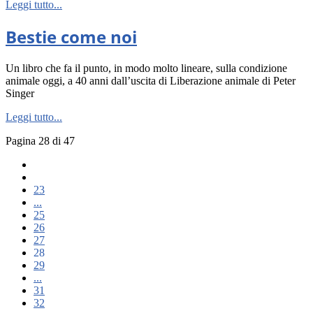
Leggi tutto...
Bestie come noi
Un libro che fa il punto, in modo molto lineare, sulla condizione
animale oggi, a 40 anni dall’uscita di Liberazione animale di Peter
Singer
Leggi tutto...
Pagina 28 di 47
23
...
25
26
27
28
29
...
31
32