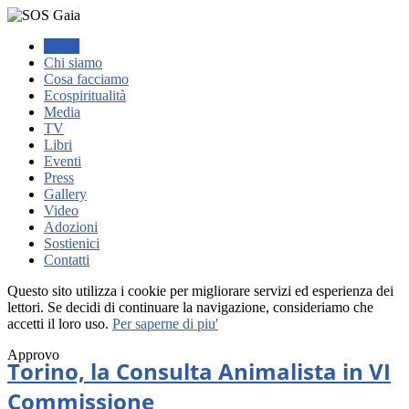
Home
Chi siamo
Cosa facciamo
Ecospiritualità
Media
TV
Libri
Eventi
Press
Gallery
Video
Adozioni
Sostienici
Contatti
Questo sito utilizza i cookie per migliorare servizi ed esperienza dei
lettori. Se decidi di continuare la navigazione, consideriamo che
accetti il loro uso.
Per saperne di piu'
Approvo
Torino, la Consulta Animalista in VI
Commissione